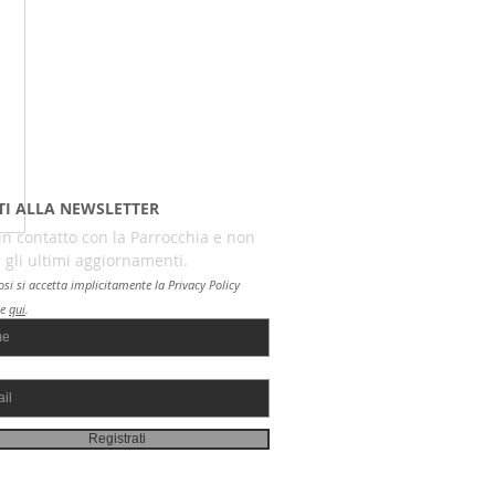
ITI ALLA NEWSLETTER
in contatto con la Parrocchia e non
 gli ultimi aggiornamenti.
osi si accetta implicitamente la
Privacy Policy
le
qui
.
Registrati