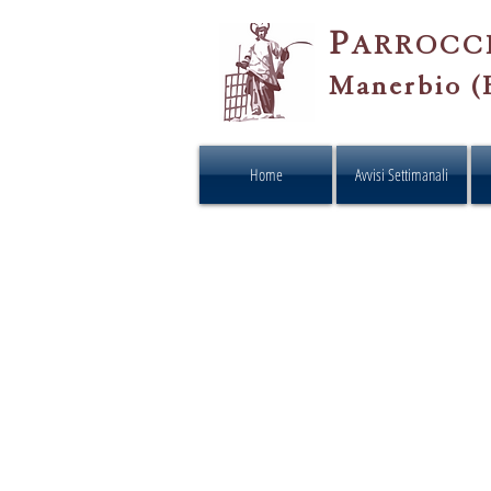
P
ARROCC
Manerbio (
Home
Avvisi Settimanali