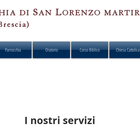
S
L
HIA
DI
AN
ORENZO
MARTI
Brescia)
Parrocchia
Oratorio
Corso Biblico
Chiesa Cattolica
I nostri servizi