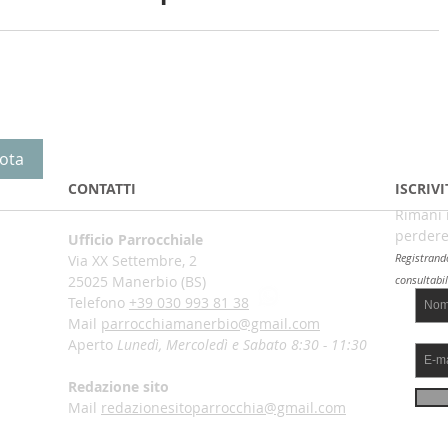
ota
CONTATTI
ISCRIV
Rimani 
perdere
Ufficio Parrocchiale
Registrand
Via XX Settembre, 2
25025 Manerbio (BS)
consultabi
Telefono
+39 030 993 81 38
Mail
parrocchiamanerbio@gmail.com
Aperto
Lunedì, Mercoledì e Sabato 8:30 - 11:30
Redazione sito
Mail
redazionesitoparrocchia@gmail.com