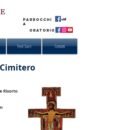
RE
PARROCCHI
A
ORATORIO
Testi Sacri
Contatti
 Cimitero
e Risorto
in