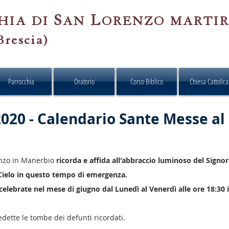
S
L
HIA
DI
AN
ORENZO
MARTI
Brescia)
Parrocchia
Oratorio
Corso Biblico
Chiesa Cattolica
020 - Calendario Sante Messe al
enzo in Manerbio
ricorda e affida all'abbraccio luminoso del Signor
al Cielo in questo tempo di emergenza.
celebrate nel mese di giugno dal Lunedì al Venerdì alle ore 18:30 
ette le tombe dei defunti ricordati.