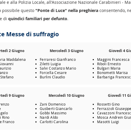
e e alla Polizia Locale, all'Associazione Nazionale Carabinieri - M
o possibile questo
"Ponte di Luce" nella preghiera
consentendo, ne
ne di
quindici familiari per defunto
.
e Messe di suffragio
tedì 2 Giugno
Mercoledì 3 Giugno
Giovedì 4 G
aria Maddalena
Ferraresi Gianfranco
Maggini Francesca
Giovanni
Ziletti Luigia
Riboli Ernesto
urizio
Salvi Costanzo Mario
Bulgari Maria
tanzo
Forcella Cesare
Bonometti Marisa
 Stefano
Burlini Claudio
Barbariga Frances
tedì 9 Giugno
Mercoledì 10 Giugno
Giovedì 11 G
orenzo
Zani Domenico
Rossetti Gino
e
Gusberti Giancarlo
Ferrazzoli Giusepp
ngelo
Gobbi Massimo
Cavazzoni Frances
i Rino
Nardi Aldo
Mosca Andrein
Giu
re Franco
Carlotti Carolina
Masotti Luigi