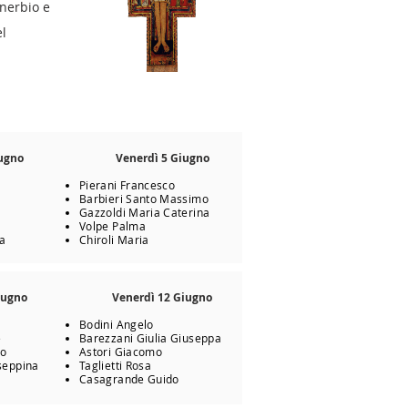
anerbio e
l
iugno
Venerdì 5 Giugno
Pierani Francesco
Barbieri Santo Massimo
Gazzoldi Maria Caterina
Volpe Palma
ca
Chiroli Maria
iugno
Venerdì 12 Giugno
Bodini Angelo
e
Barezzani Giulia Giuseppa
co
Astori Giacomo
seppina
Taglietti Rosa
Casagrande Guido