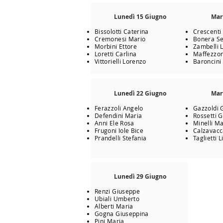
Lunedì 15 Giugno
Mar
Bissolotti Caterina
Crescenti
Cremonesi Mario
Bonera Se
Morbini Ettore
Zambelli 
Loretti Carlina
Maffezzon
Vittorielli Lorenzo
Baroncini
Lunedì 22 Giugno
Mar
Ferazzoli Angelo
Gazzoldi 
Defendini Maria
Rossetti 
Anni Ele Rosa
Minelli Ma
Frugoni Iole Bice
Calzavacc
Prandelli Stefania
Taglietti L
Lunedì 29 Giugno
Renzi Giuseppe
Ubiali Umberto
Alberti Maria
Gogna Giuseppina
Pini Maria