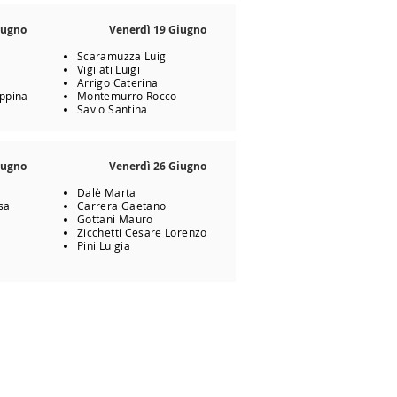
iugno
Venerdì 19 Giugno
Scaramuzza Luigi
Vigilati Luigi
Arrigo Caterina
eppina
Montemurro Rocco
Savio Santina
iugno
Venerdì 26 Giugno
Dalè Marta
sa
Carrera Gaetano
Gottani Mauro
Zicchetti Cesare Lorenzo
Pini Luigia