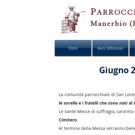
P
ARROCC
Manerbio (
Home
Avvisi Settimanali
Giugno 2
La comunità parrocchiale di San Lor
le sorelle e i fratelli che sono nati 
Le Sante Messe di suffragio, saranno
Cimitero
.
Al termine della Messa verranno bened