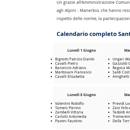
Un grazie all'Amministrazione Comunal
agli Alpini - Manerbio, che hanno res
rispetto delle norme, la partecipazio
Calendario completo Sant
Lunedì 1 Giugno
Mar
Bignotti Patrizio Danilo
Ungari M
Cavalli Pietro
Gazzoldi 
Baroncini Adriano
Regosa Ma
Mantovani Francesco
Saldi Cos
Cavalli Elisabetta
Amighetti
Lunedì 8 Giugno
Mar
Valentini Rodolfo
Previdi L
Tameni Pierino
Zani Felic
Zambelli Vittoria
Tedoldi A
Carlotti Antonietta
Trementin
Pavoni Faustino
Della Tor