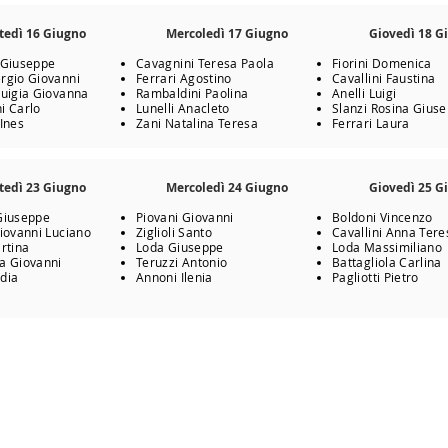
tedì 16 Giugno
Mercoledì 17 Giugno
Giovedì 18 G
 Giuseppe
Cavagnini Teresa Paola
Fiorini Domenica
rgio Giovanni
Ferrari Agostino
Cavallini Faustina
Luigia Giovanna
Rambaldini Paolina
Anelli Luigi
i Carlo
Lunelli Anacleto
Slanzi Rosina Gius
 Ines
Zani Natalina Teresa
Ferrari Laura
tedì 23 Giugno
Mercoledì 24 Giugno
Giovedì 25 G
Giuseppe
Piovani Giovanni
Boldoni Vincenzo
Giovanni Luciano
Ziglioli Santo
Cavallini Anna Tere
rtina
Loda Giuseppe
Loda Massimiliano
a Giovanni
Teruzzi Antonio
Battagliola Carlina
idia
Annoni Ilenia
Pagliotti Pietro