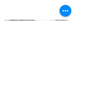
La comunicazione sociale
La comunicazione sociale nella vita
parrocchiale rappresenta un elemento di
grande rilevanza per dare visibilità alla