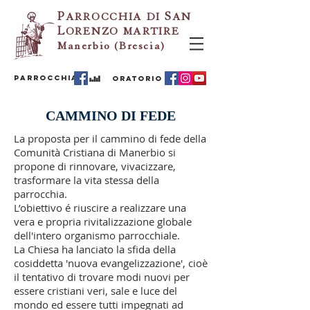
P
ARROCCHIA
DI
S
AN
L
ORENZO
MARTIRE
Manerbio (Brescia)
PARROCCHIA
ORATORIO
CAMMINO DI FEDE
La proposta per il cammino di fede della
Comunità Cristiana di Manerbio si
propone di rinnovare, vivacizzare,
trasformare la vita stessa della
parrocchia.
L’obiettivo é riuscire a realizzare una
vera e propria rivitalizzazione globale
dell'intero organismo parrocchiale.
La Chiesa ha lanciato la sfida della
cosiddetta 'nuova evangelizzazione', cioè
il tentativo di trovare modi nuovi per
essere cristiani veri, sale e luce del
mondo ed essere tutti impegnati ad