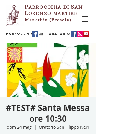
P
ARROCCHIA
DI
S
AN
L
ORENZO
MARTIRE
Manerbio (Brescia)
PARROCCHIA
ORATORIO
#TEST# Santa Messa
ore 10:30
dom 24 mag
  |  
Oratorio San Filippo Neri