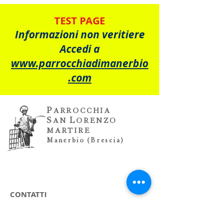
TEST PAGE
Informazioni non veritiere
Accedi a
www.parrocchiadimanerbio
.com
P
ARROCCHIA
S
L
AN
ORENZO
MARTIRE
Manerbio (Brescia)
CONTATTI
Ufficio Parrocchiale
Via XX Settembre, 2